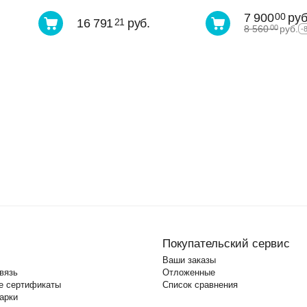
7 900
руб
00
16 791
руб.
21
8 560
руб.
00
-
Покупательский сервис
Ваши заказы
вязь
Отложенные
е сертификаты
Список сравнения
арки