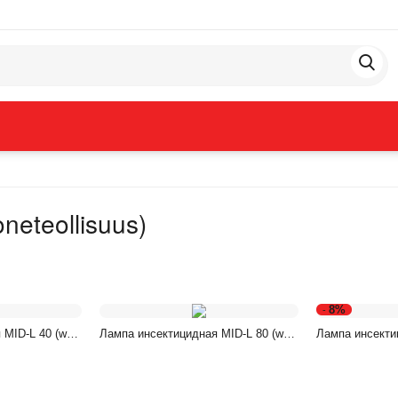
eteollisuus)
8%
-
 MID-L 40 (we-
Лампа инсектицидная MID-L 80 (we-
Лампа инсекти
400-2) s 240 м2
100м2)