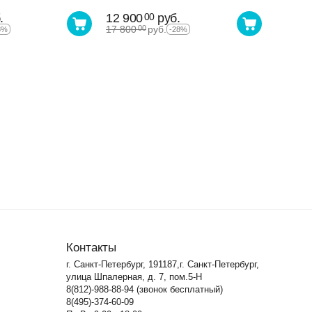
.
12 900
руб.
00
17 800
руб.
00
8%
-28%
Контакты
г. Санкт-Петербург, 191187,г. Санкт-Петербург,
улица Шпалерная, д. 7, пом.5-Н
8(812)-988-88-94 (звонок бесплатный)
8(495)-374-60-09