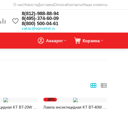
О нас
Новости
Доставка
Оплата
Контакты
Наши клиенты
8(812)-988-88-94
8(495)-374-60-09
8(800) 500-04-61
zakaz@eqmarket.ru
Аккаунт
Корзина
28%
-
цидная KT BT-20W (s
Лампа инсектицидная KT BT-40W (s
150м2)