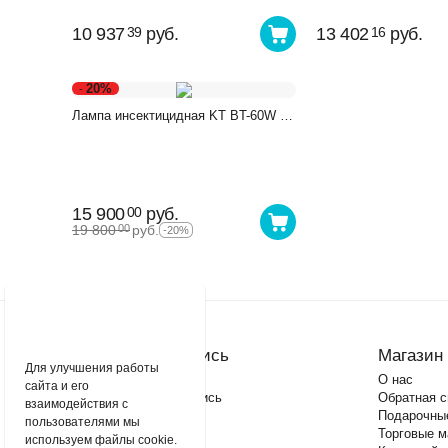
10 937
руб.
13 402
руб.
39
16
20%
-
Лампа инсектицидная KT BT-60W (s
180м2)
15 900
руб.
00
19 800
руб.
00
-20%
Моя учетная запись
Магазин
Для улучшения работы
Войти
О нас
сайта и его
Создать учетную запись
Обратная с
взаимодействия с
Подарочны
пользователями мы
Торговые м
используем файлы cookie.