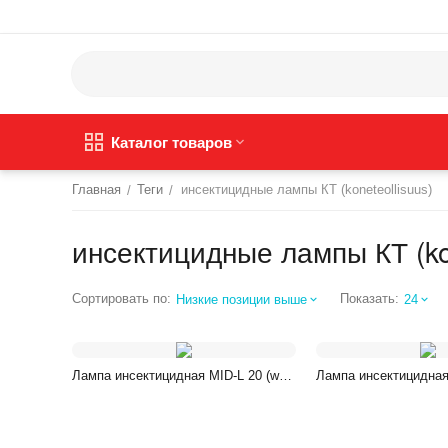
Каталог товаров
Главная
Теги
инсектицидные лампы КТ (koneteollisuus)
/
/
инсектицидные лампы КТ (kon
Сортировать по:
Показать:
Низкие позиции выше
24
Лампа инсектицидная MID-L 20 (we-
Лампа инсектицидная
100-2) s 60 м2
200-2) s 120м2