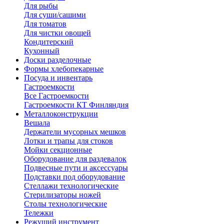
Для рыбы
Для суши/сашими
Для томатов
Для чистки овощей
Кондитерский
Кухонный
Доски разделочные
Формы хлебопекарные
Посуда и инвентарь
Гастроемкости
Все Гастроемкости
Гастроемкости КТ Финляндия
Металлоконструкции
Вешала
Держатели мусорных мешков
Лотки и трапы для стоков
Мойки секционные
Оборудование для раздевалок
Подвесные пути и аксессуары
Подставки под оборудование
Стеллажи технологические
Стерилизаторы ножей
Столы технологические
Тележки
Режущий инструмент