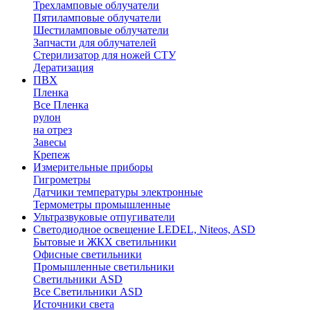
Трехламповые облучатели
Пятиламповые облучатели
Шестиламповые облучатели
Запчасти для облучателей
Стерилизатор для ножей СТУ
Дератизация
ПВХ
Пленка
Все Пленка
рулон
на отрез
Завесы
Крепеж
Измерительные приборы
Гигрометры
Датчики температуры электронные
Термометры промышленные
Ультразвуковые отпугиватели
Светодиодное освещение LEDEL, Niteos, ASD
Бытовые и ЖКХ светильники
Офисные светильники
Промышленные светильники
Светильники ASD
Все Светильники ASD
Источники света