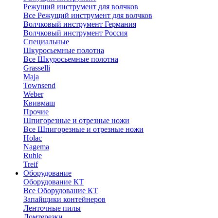
Режущий инструмент для волчков
Все Режущий инструмент для волчков
Волчковый инструмент Германия
Волчковый инструмент Россия
Специальные
Шкуросьемные полотна
Все Шкуросьемные полотна
Grasselli
Maja
Townsend
Weber
Квивмаш
Прочие
Шпигорезные и отрезные ножи
Все Шпигорезные и отрезные ножи
Holac
Nagema
Ruhle
Treif
Оборудование
Оборудование КТ
Все Оборудование КТ
Запайщики контейнеров
Ленточные пилы
Ломтерезки