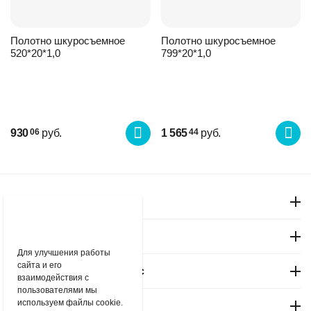
Полотно шкуросъемное
Полотно шкуросъемное
520*20*1,0
799*20*1,0
930
руб.
1 565
руб.
06
44
Моя учетная запись
Магазин
Для улучшения работы
сайта и его
Покупательский сервис
взаимодействия с
пользователями мы
используем файлы cookie.
Контакты