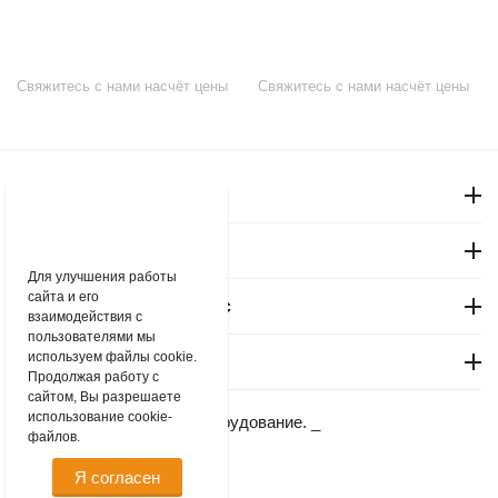
Свяжитесь с нами насчёт цены
Свяжитесь с нами насчёт цены
Моя учетная запись
Магазин
Для улучшения работы
сайта и его
Покупательский сервис
взаимодействия с
пользователями мы
используем файлы cookie.
Контакты
Продолжая работу с
сайтом, Вы разрешаете
использование cookie-
© 2004 - 2026 Маркет–Оборудование. _
файлов.
Я согласен