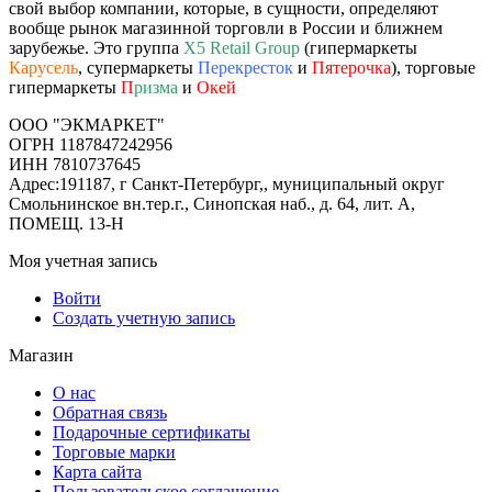
свой выбор компании, которые, в сущности, определяют
вообще рынок магазинной торговли в России и ближнем
зарубежье. Это группа
X5 Retail Group
(гипермаркеты
Карусель
, супермаркеты
Перекресток
и
Пятерочка
), торговые
гипермаркеты
П
ризма
и
Окей
ООО "ЭКМАРКЕТ"
ОГРН 1187847242956
ИНН 7810737645
Адрес:191187, г Санкт-Петербург,, муниципальный округ
Смольнинское вн.тер.г., Синопская наб., д. 64, лит. А,
ПОМЕЩ. 13-Н
Моя учетная запись
Войти
Создать учетную запись
Магазин
О нас
Обратная связь
Подарочные сертификаты
Торговые марки
Карта сайта
Пользовательское соглашение