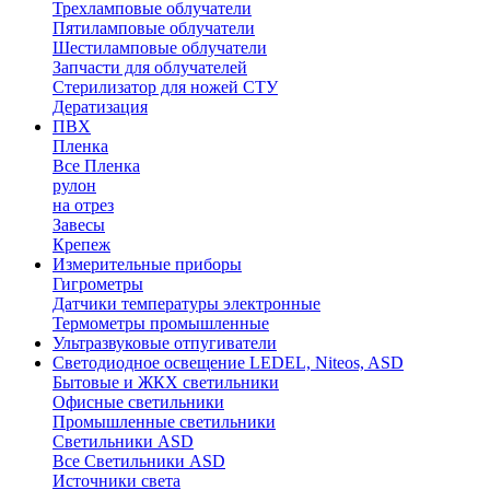
Трехламповые облучатели
Пятиламповые облучатели
Шестиламповые облучатели
Запчасти для облучателей
Стерилизатор для ножей СТУ
Дератизация
ПВХ
Пленка
Все Пленка
рулон
на отрез
Завесы
Крепеж
Измерительные приборы
Гигрометры
Датчики температуры электронные
Термометры промышленные
Ультразвуковые отпугиватели
Светодиодное освещение LEDEL, Niteos, ASD
Бытовые и ЖКХ светильники
Офисные светильники
Промышленные светильники
Светильники ASD
Все Светильники ASD
Источники света