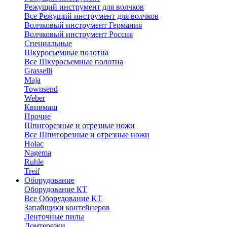
Режущий инструмент для волчков
Все Режущий инструмент для волчков
Волчковый инструмент Германия
Волчковый инструмент Россия
Специальные
Шкуросьемные полотна
Все Шкуросьемные полотна
Grasselli
Maja
Townsend
Weber
Квивмаш
Прочие
Шпигорезные и отрезные ножи
Все Шпигорезные и отрезные ножи
Holac
Nagema
Ruhle
Treif
Оборудование
Оборудование КТ
Все Оборудование КТ
Запайщики контейнеров
Ленточные пилы
Ломтерезки