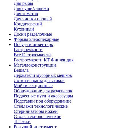
Для рыбы
Для суши/сашими
Для томатов
Для чистки овощей
Кондитерский
Кухонный
Доски разделочные
Формы хлебопекарные
Посуда и инвентарь
Гастроемкости
Все Гастроемкости
Гастроемкости КТ Финляндия
Металлоконструкции
Вешала
Держатели мусорных мешков
Лотки и трапы для стоков
Мойки секционные
Оборудование для раздевалок
Подвесные пути и аксессуары
Подставки под оборудование
Стеллажи технологические
Стерилизаторы ножей
Столы технологические
Тележки
Режущий инструмент