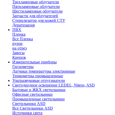
Трехламповые облучатели
Пятиламповые облучатели
Шестиламповые облучатели
Запчасти для облучателей
Стерилизатор для ножей СТУ
Дератизация
ПВХ
Пленка
Все Пленка
рулон
на отрез
Завесы
Крепеж
Измерительные приборы
Гигрометры
Датчики температуры электронные
Термометры промышленные
Ультразвуковые отпугиватели
Светодиодное освещение LEDEL, Niteos, ASD
Бытовые и ЖКХ светильники
Офисные светильники
Промышленные светильники
Светильники ASD
Все Светильники ASD
Источники света