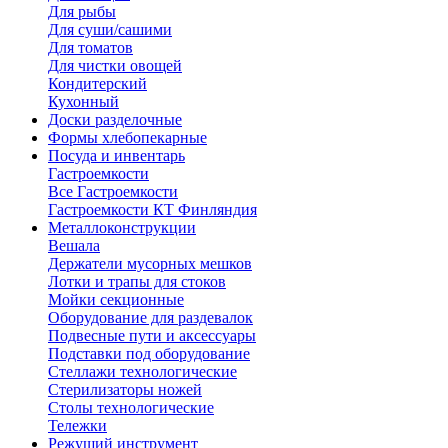
Для рыбы
Для суши/сашими
Для томатов
Для чистки овощей
Кондитерский
Кухонный
Доски разделочные
Формы хлебопекарные
Посуда и инвентарь
Гастроемкости
Все Гастроемкости
Гастроемкости КТ Финляндия
Металлоконструкции
Вешала
Держатели мусорных мешков
Лотки и трапы для стоков
Мойки секционные
Оборудование для раздевалок
Подвесные пути и аксессуары
Подставки под оборудование
Стеллажи технологические
Стерилизаторы ножей
Столы технологические
Тележки
Режущий инструмент