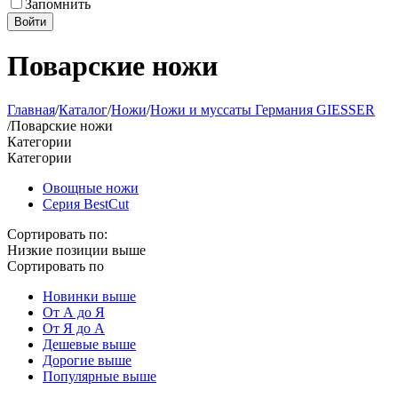
Запомнить
Войти
Поварские ножи
Главная
/
Каталог
/
Ножи
/
Ножи и муссаты Германия GIESSER
/
Поварские ножи
Категории
Категории
Овощные ножи
Серия BestCut
Сортировать по:
Низкие позиции выше
Сортировать по
Новинки выше
От А до Я
От Я до А
Дешевые выше
Дорогие выше
Популярные выше