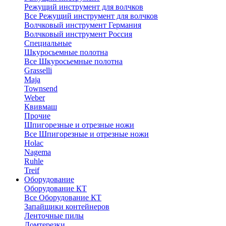
Режущий инструмент для волчков
Все Режущий инструмент для волчков
Волчковый инструмент Германия
Волчковый инструмент Россия
Специальные
Шкуросьемные полотна
Все Шкуросьемные полотна
Grasselli
Maja
Townsend
Weber
Квивмаш
Прочие
Шпигорезные и отрезные ножи
Все Шпигорезные и отрезные ножи
Holac
Nagema
Ruhle
Treif
Оборудование
Оборудование КТ
Все Оборудование КТ
Запайщики контейнеров
Ленточные пилы
Ломтерезки