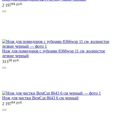
94
руб.
2 197
Нож для помидоров с зубцами 8366wsp 11 см, волнистое
лезвие черный
38
руб.
313
Нож для чистки BestCut 8643 6 см черный
94
руб.
2 197