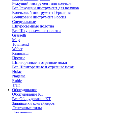
Режущий инструмент для волчков
Все Режущий инструмент для волчков
Волчковый инструмент Германия
Волчковый инструмент Россия
Специальные
Шкуросьемные полотна
Все Шкуросьемные полотна
Grasselli
Maja
Townsend
Weber
Квивмаш
Прочие
Шпигорезные и отрезные ножи
Все Шпигорезные и отрезные ножи
Holac
Nagema
Ruhle
Treif
Оборудование
Оборудование КТ
Все Оборудование КТ
Запайщики контейнеров
Ленточные пилы
Ломтерезки