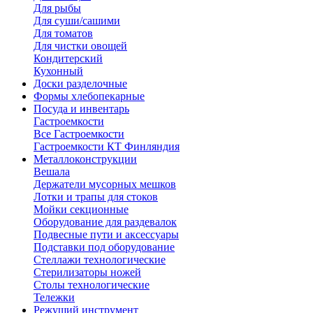
Для рыбы
Для суши/сашими
Для томатов
Для чистки овощей
Кондитерский
Кухонный
Доски разделочные
Формы хлебопекарные
Посуда и инвентарь
Гастроемкости
Все Гастроемкости
Гастроемкости КТ Финляндия
Металлоконструкции
Вешала
Держатели мусорных мешков
Лотки и трапы для стоков
Мойки секционные
Оборудование для раздевалок
Подвесные пути и аксессуары
Подставки под оборудование
Стеллажи технологические
Стерилизаторы ножей
Столы технологические
Тележки
Режущий инструмент