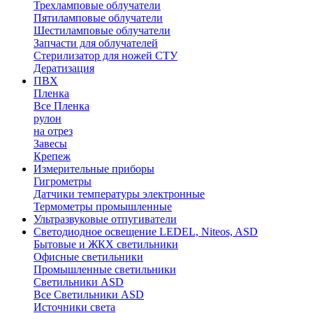
Трехламповые облучатели
Пятиламповые облучатели
Шестиламповые облучатели
Запчасти для облучателей
Стерилизатор для ножей СТУ
Дератизация
ПВХ
Пленка
Все Пленка
рулон
на отрез
Завесы
Крепеж
Измерительные приборы
Гигрометры
Датчики температуры электронные
Термометры промышленные
Ультразвуковые отпугиватели
Светодиодное освещение LEDEL, Niteos, ASD
Бытовые и ЖКХ светильники
Офисные светильники
Промышленные светильники
Светильники ASD
Все Светильники ASD
Источники света