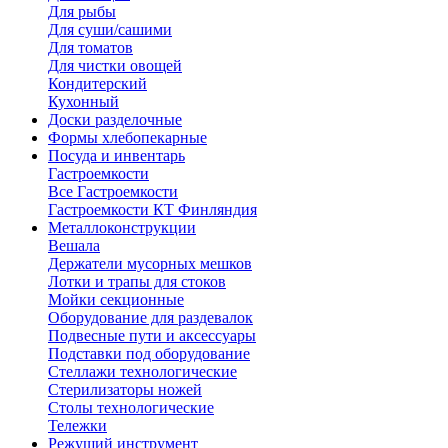
Для рыбы
Для суши/сашими
Для томатов
Для чистки овощей
Кондитерский
Кухонный
Доски разделочные
Формы хлебопекарные
Посуда и инвентарь
Гастроемкости
Все Гастроемкости
Гастроемкости КТ Финляндия
Металлоконструкции
Вешала
Держатели мусорных мешков
Лотки и трапы для стоков
Мойки секционные
Оборудование для раздевалок
Подвесные пути и аксессуары
Подставки под оборудование
Стеллажи технологические
Стерилизаторы ножей
Столы технологические
Тележки
Режущий инструмент