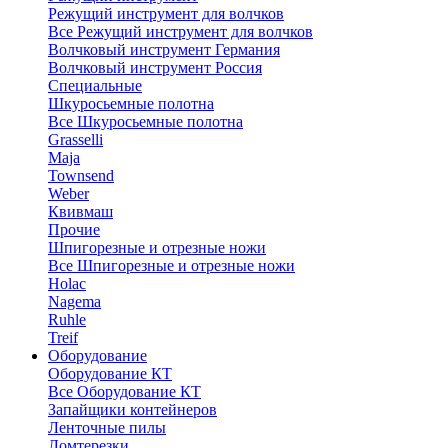
Режущий инструмент для волчков
Все Режущий инструмент для волчков
Волчковый инструмент Германия
Волчковый инструмент Россия
Специальные
Шкуросьемные полотна
Все Шкуросьемные полотна
Grasselli
Maja
Townsend
Weber
Квивмаш
Прочие
Шпигорезные и отрезные ножи
Все Шпигорезные и отрезные ножи
Holac
Nagema
Ruhle
Treif
Оборудование
Оборудование КТ
Все Оборудование КТ
Запайщики контейнеров
Ленточные пилы
Ломтерезки