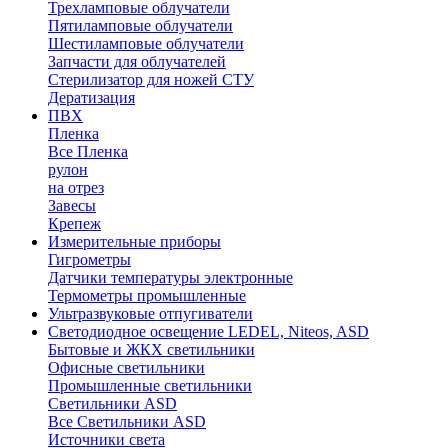
Трехламповые облучатели
Пятиламповые облучатели
Шестиламповые облучатели
Запчасти для облучателей
Стерилизатор для ножей СТУ
Дератизация
ПВХ
Пленка
Все Пленка
рулон
на отрез
Завесы
Крепеж
Измерительные приборы
Гигрометры
Датчики температуры электронные
Термометры промышленные
Ультразвуковые отпугиватели
Светодиодное освещение LEDEL, Niteos, ASD
Бытовые и ЖКХ светильники
Офисные светильники
Промышленные светильники
Светильники ASD
Все Светильники ASD
Источники света