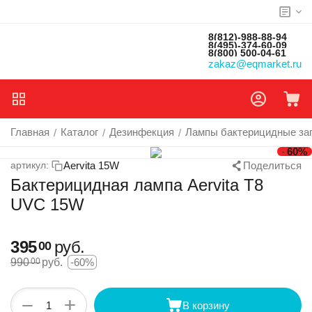
8(812)-988-88-94
8(495)-374-60-09
8(800) 500-04-61
zakaz@eqmarket.ru
Главная
Каталог
Дезинфекция
Лампы бактерицидные за
/
/
/
60%
-
Aervita 15W
артикул:
Поделиться
Бактерицидная лампа Aervita T8
UVC 15W
395
руб.
00
990
руб.
-60%
00
+
−
В корзину